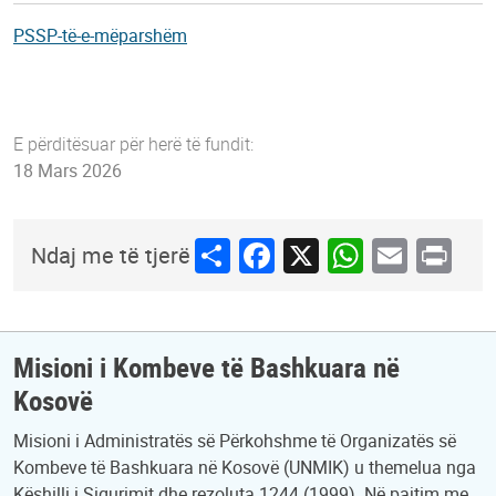
PSSP-të-e-mëparshëm
E përditësuar për herë të fundit:
18 Mars 2026
Share
Facebook
X
WhatsApp
Email
Print
Ndaj me të tjerë
Misioni i Kombeve të Bashkuara në
Kosovë
Misioni i Administratës së Përkohshme të Organizatës së
Kombeve të Bashkuara në Kosovë (UNMIK) u themelua nga
Këshilli i Sigurimit dhe rezoluta 1244 (1999). Në pajtim me