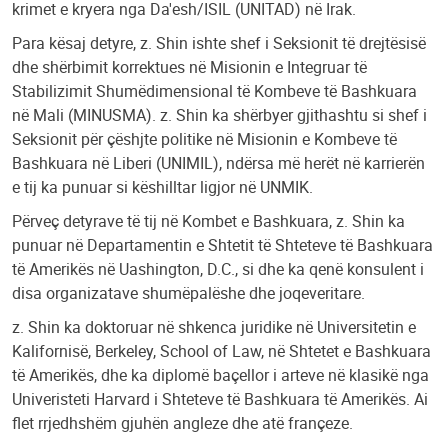
krimet e kryera nga Da'esh/ISIL (UNITAD) në Irak.
Para kësaj detyre, z. Shin ishte shef i Seksionit të drejtësisë
dhe shërbimit korrektues në Misionin e Integruar të
Stabilizimit Shumëdimensional të Kombeve të Bashkuara
në Mali (MINUSMA). z. Shin ka shërbyer gjithashtu si shef i
Seksionit për çëshjte politike në Misionin e Kombeve të
Bashkuara në Liberi (UNIMIL), ndërsa më herët në karrierën
e tij ka punuar si këshilltar ligjor në UNMIK.
Përveç detyrave të tij në Kombet e Bashkuara, z. Shin ka
punuar në Departamentin e Shtetit të Shteteve të Bashkuara
të Amerikës në Uashington, D.C., si dhe ka qenë konsulent i
disa organizatave shumëpalëshe dhe joqeveritare.
z. Shin ka doktoruar në shkenca juridike në Universitetin e
Kalifornisë, Berkeley, School of Law, në Shtetet e Bashkuara
të Amerikës, dhe ka diplomë baçellor i arteve në klasikë nga
Univeristeti Harvard i Shteteve të Bashkuara të Amerikës. Ai
flet rrjedhshëm gjuhën angleze dhe atë françeze.