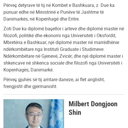
Përveç detyrave të tij në Kombet e Bashkuara, z. Due ka
punuar edhe në Ministrinë e Punëve të Jashtme të
Danimarkës, në Kopenhagë dhe Eritre.
Zoti Due ka diplomë baçellor i arteve dhe diplomë master në
filozofi, politikë dhe ekonomi nga Universiteti i Oksfordit,
Mbretëria e Bashkuar; një diplomë master në marrëdhënie
ndërkombëtare nga Instituti Graduate i Studimeve
Ndërkombëtare në Gjenevë, Zvicër; dhe një diplomë master i
shkencave në shkenca sociale dhe filozofi nga Universiteti i
Kopenhagës, Danimarkë.
Përveç gjuhës së tij amtare daneze, ai flet anglisht,
frengjisht dhe gjermanisht.
Milbert Dongjoon
Shin