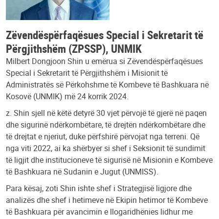
Zëvendëspërfaqësues Special i Sekretarit të
Përgjithshëm (ZPSSP), UNMIK
Milbert Dongjoon Shin u emërua si Zëvendëspërfaqësues
Special i Sekretarit të Përgjithshëm i Misionit të
Administratës së Përkohshme të Kombeve të Bashkuara në
Kosovë (UNMIK) më 24 korrik 2024.
z. Shin sjell në këtë detyrë 30 vjet përvojë të gjerë në paqen
dhe sigurinë ndërkombëtare, të drejtën ndërkombëtare dhe
të drejtat e njeriut, duke përfshirë përvojat nga terreni. Që
nga viti 2022, ai ka shërbyer si shef i Seksionit të sundimit
të ligjit dhe institucioneve të sigurisë në Misionin e Kombeve
të Bashkuara në Sudanin e Jugut (UNMISS).
Para kësaj, zoti Shin ishte shef i Strategjisë ligjore dhe
analizës dhe shef i hetimeve në Ekipin hetimor të Kombeve
të Bashkuara për avancimin e llogaridhënies lidhur me