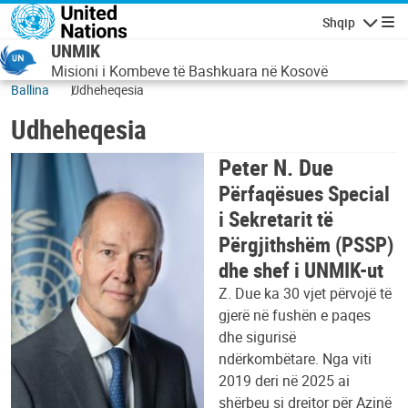
Skip to main content
Shqip
Lundrimi
UNMIK
Misioni i Kombeve të Bashkuara në Kosovë
Ballina
Udheheqesia
Udheheqesia
Peter N. Due
Përfaqësues Special
i Sekretarit të
Përgjithshëm (PSSP)
dhe shef i UNMIK-ut
Z. Due ka 30 vjet përvojë të
gjerë në fushën e paqes
dhe sigurisë
ndërkombëtare. Nga viti
2019 deri në 2025 ai
shërbeu si drejtor për Azinë