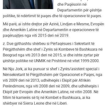
dhe Paqësorin në
Departamentin për çështje
politike, të ndërtimit të paqes dhe të operacioneve të paqes.
Më parë, ai ishte drejtor për Azinë, Lindjen e Mesme, Evropën
dhe Amerikën Latine në Departamentin e operacioneve të
paqëruajtjes nga viti 2015 deri në 2019.
z. Due gjithashtu shërbeu si Përfaqësues i Sekretarit të
Përgjithshëm dhe shef i Zyrës së Kombeve të Bashkuara në
Beograd nga viti 2013 deri në 2015, si dhe ishte zyrtar për
çështje politike në UNMIK në Prishtinë në vitet 1999-2000.
Në Nju Jork, ai ka punuar si shef i Zyrës/asistent special i
Nënsekretarit të Përgjithshëm për Operacionet e Paqes, nga
viti 2009 deri në 2013, udhëheqës i Ekipit për Afrikën
Perëndimore, nga viti 2008 deri në 2009, dhe udhëheqës i
Ekipit për Evropën dhe Amerikën Latine, në vitin 2008. Në
fillim të karrierës së tij në Kombet e Bashkuara, ai ka
shërbyer në Sierra Leone dhe në Liberi.