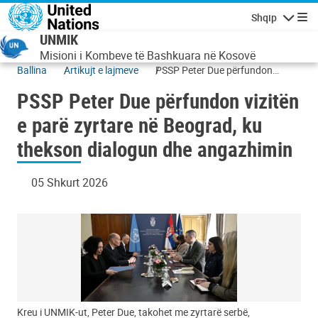
Skip to main content
Shqip
Lundrimi
UNMIK
Misioni i Kombeve të Bashkuara në Kosovë
Ballina
Artikujt e lajmeve
PSSP Peter Due përfundon
vizitën e parë zyrtare në Beograd,
PSSP Peter Due përfundon vizitën
ku thekson dialogun dhe
angazhimin
e parë zyrtare në Beograd, ku
thekson dialogun dhe angazhimin
05 Shkurt 2026
Kreu i UNMIK-ut, Peter Due, takohet me zyrtarë serbë,