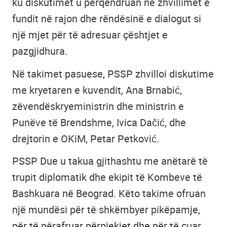
ku diskutimet u përqendruan në zhvillimet e
fundit në rajon dhe rëndësinë e dialogut si
një mjet për të adresuar çështjet e
pazgjidhura.
Në takimet pasuese, PSSP zhvilloi diskutime
me kryetaren e kuvendit, Ana Brnabić,
zëvendëskryeministrin dhe ministrin e
Punëve të Brendshme, Ivica Dačić, dhe
drejtorin e OKiM, Petar Petković.
PSSP Due u takua gjithashtu me anëtarë të
trupit diplomatik dhe ekipit të Kombeve të
Bashkuara në Beograd. Këto takime ofruan
një mundësi për të shkëmbyer pikëpamje,
për të përafruar përpjekjet dhe për të çuar