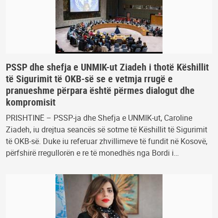
PSSP dhe shefja e UNMIK-ut Ziadeh i thotë Këshillit
të Sigurimit të OKB-së se e vetmja rrugë e
pranueshme përpara është përmes dialogut dhe
kompromisit
PRISHTINË – PSSP-ja dhe Shefja e UNMIK-ut, Caroline
Ziadeh, iu drejtua seancës së sotme të Këshillit të Sigurimit
të OKB-së. Duke iu referuar zhvillimeve të fundit në Kosovë,
përfshirë rregullorën e re të monedhës nga Bordi i…