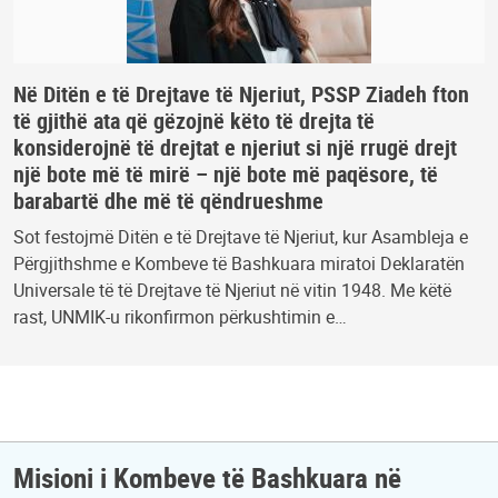
Në Ditën e të Drejtave të Njeriut, PSSP Ziadeh fton
të gjithë ata që gëzojnë këto të drejta të
konsiderojnë të drejtat e njeriut si një rrugë drejt
një bote më të mirë – një bote më paqësore, të
barabartë dhe më të qëndrueshme
Sot festojmë Ditën e të Drejtave të Njeriut, kur Asambleja e
Përgjithshme e Kombeve të Bashkuara miratoi Deklaratën
Universale të të Drejtave të Njeriut në vitin 1948. Me këtë
rast, UNMIK-u rikonfirmon përkushtimin e…
Misioni i Kombeve të Bashkuara në