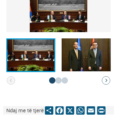
Share
Facebook
X
WhatsApp
Email
Print
Ndaj me të tjerë