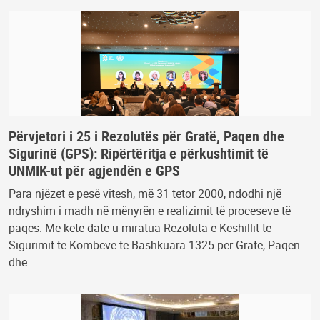
Përvjetori i 25 i Rezolutës për Gratë, Paqen dhe
Sigurinë (GPS): Ripërtëritja e përkushtimit të
UNMIK-ut për agjendën e GPS
Para njëzet e pesë vitesh, më 31 tetor 2000, ndodhi një
ndryshim i madh në mënyrën e realizimit të proceseve të
paqes. Më këtë datë u miratua Rezoluta e Këshillit të
Sigurimit të Kombeve të Bashkuara 1325 për Gratë, Paqen
dhe…